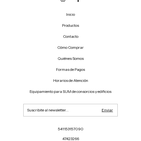
Inicio
Productos
Contacto
Cómo Comprar
Quiénes Somos
Formas de Pagos
Horarios de Atención
Equipamiento para SUM de consorcios y edificios
541153157090
47423266