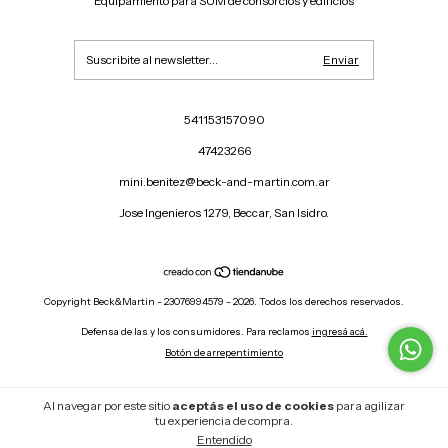
Equipamiento para SUM de consorcios y edificios
541153157090
47423266
mini.benitez@beck-and-martin.com.ar
Jose Ingenieros 1279, Beccar, San Isidro.
Copyright Beck&Martin - 23076994579 - 2026. Todos los derechos reservados.
Defensa de las y los consumidores. Para reclamos
ingresá acá.
Botón de arrepentimiento
Al navegar por este sitio
aceptás el uso de cookies
para agilizar
tu experiencia de compra.
Entendido