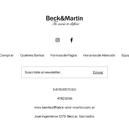
Comprar
Quiénes Somos
Formas de Pagos
Horarios de Atención
Equi
541153157090
47423266
mini.benitez@beck-and-martin.com.ar
Jose Ingenieros 1279, Beccar, San Isidro.