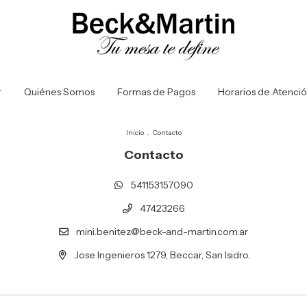
r
Quiénes Somos
Formas de Pagos
Horarios de Atenci
Inicio
.
Contacto
Contacto
541153157090
47423266
mini.benitez@beck-and-martin.com.ar
Jose Ingenieros 1279, Beccar, San Isidro.