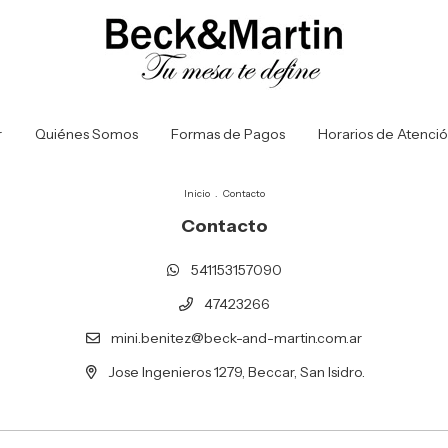
r
Quiénes Somos
Formas de Pagos
Horarios de Atenci
Inicio
.
Contacto
Contacto
541153157090
47423266
mini.benitez@beck-and-martin.com.ar
Jose Ingenieros 1279, Beccar, San Isidro.