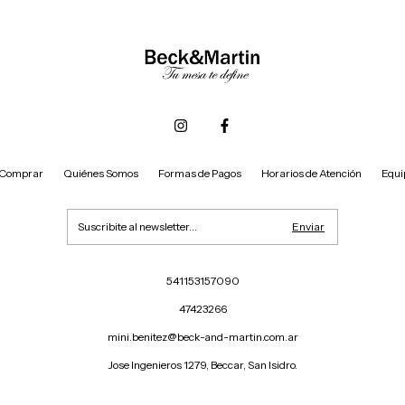
Comprar
Quiénes Somos
Formas de Pagos
Horarios de Atención
Equi
541153157090
47423266
mini.benitez@beck-and-martin.com.ar
Jose Ingenieros 1279, Beccar, San Isidro.