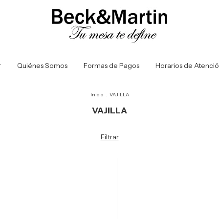
r
Quiénes Somos
Formas de Pagos
Horarios de Atenci
Inicio
.
VAJILLA
VAJILLA
Filtrar