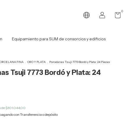
0
ón
Equipamiento para SUM de consorcios y edificios
ORCELANA FINA
.
ORO Y PLATA
.
Porcelanas Tsuji 7773 Bordó y Plata: 24 Piezas
as Tsuji 7773 Bordó y Plata: 24
s de
$301.044,00
pagando con Transferencia o depósito