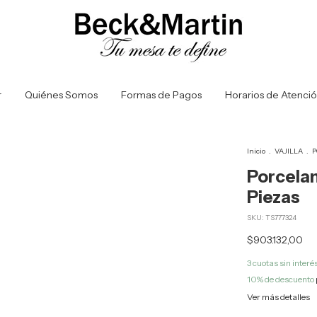
r
Quiénes Somos
Formas de Pagos
Horarios de Atenci
Inicio
.
VAJILLA
.
P
Porcelan
Piezas
SKU:
TS777324
$903.132,00
3
cuotas sin interé
10% de descuento
Ver más detalles