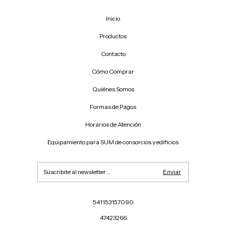
Inicio
Productos
Contacto
Cómo Comprar
Quiénes Somos
Formas de Pagos
Horarios de Atención
Equipamiento para SUM de consorcios y edificios
541153157090
47423266