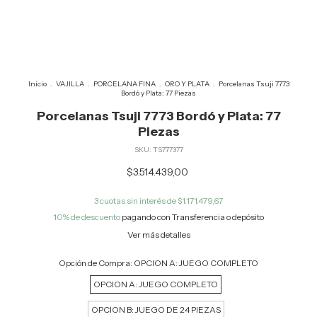
Inicio
.
VAJILLA
.
PORCELANA FINA
.
ORO Y PLATA
.
Porcelanas Tsuji 7773
Bordó y Plata: 77 Piezas
Porcelanas Tsuji 7773 Bordó y Plata: 77
Piezas
SKU:
TS777377
$3.514.439,00
3
cuotas sin interés de
$1.171.479,67
10% de descuento
pagando con Transferencia o depósito
Ver más detalles
Opción de Compra:
OPCION A: JUEGO COMPLETO
OPCION A: JUEGO COMPLETO
OPCION B: JUEGO DE 24 PIEZAS